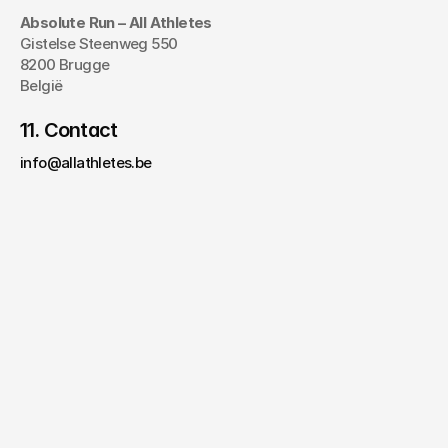
Absolute Run – All Athletes
Gistelse Steenweg 550
8200 Brugge
België
11. Contact
info@allathletes.be
Twijfels?
Stel hier uw vraag.
Uw naam*
E-mail*
Boodschap